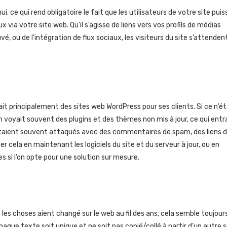
, ce qui rend obligatoire le fait que les utilisateurs de votre site pui
 via votre site web. Qu’il s’agisse de liens vers vos profils de médias
, ou de l’intégration de flux sociaux, les visiteurs du site s’attenden
ait principalement des sites web WordPress pour ses clients. Si ce n’ét
 voyait souvent des plugins et des thèmes non mis à jour, ce qui entr
es étaient souvent attaqués avec des commentaires de spam, des liens 
ter cela en maintenant les logiciels du site et du serveur à jour, ou en
si l’on opte pour une solution sur mesure.
e les choses aient changé sur le web au fil des ans, cela semble toujour
chaque texte soit unique et ne soit pas copié/collé à partir d’un autre s