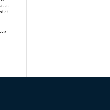
ait un
ant et
squ’à