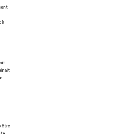
ssent
t à
ait
aînait
de
s être
ite