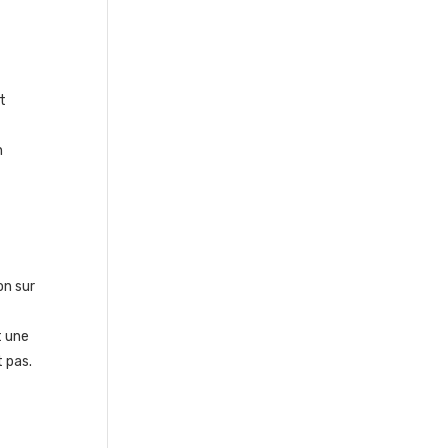
t
n
on sur
t une
 pas.